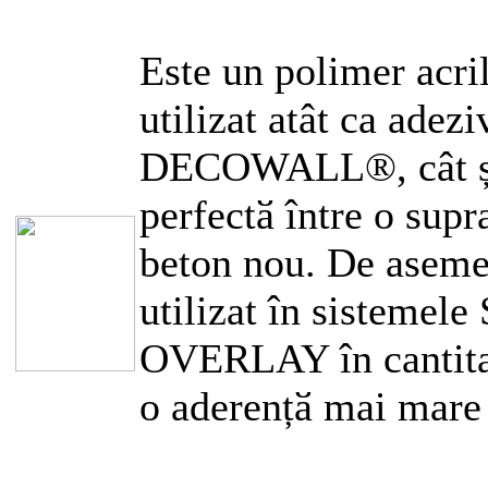
Este un polimer acril
utilizat atât ca adezi
DECOWALL®, cât și 
perfectӑ între o supr
beton nou. De ase
utilizat în sistem
OVERLAY în cantitat
o aderențӑ mai mare 