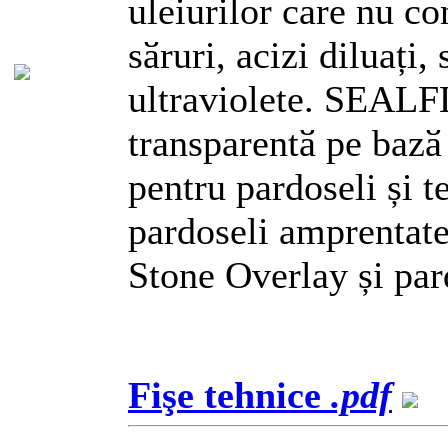
uleiurilor care nu co
sӑruri, acizi diluați, 
ultraviolete. SEAL
transparentӑ pe bazӑ
pentru pardoseli și t
pardoseli amprentate
Stone Overlay și pard
Fişe tehnice
.pdf