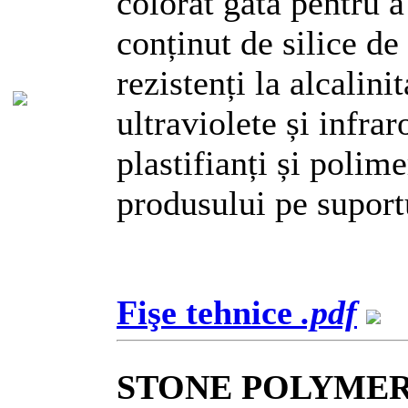
colorat gata pentru a 
conținut de silice d
rezistenți la alcalini
ultraviolete și infraro
plastifianți și polim
produsului pe suportu
Fişe tehnice
.pdf
STONE POLYME