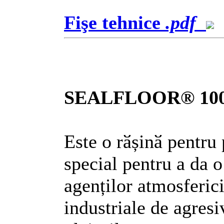
Fişe tehnice
.pdf
SEALFLOOR® 10
Este o rӑșinӑ pentru
special pentru a da o
agenților atmosferici
industriale de agresi